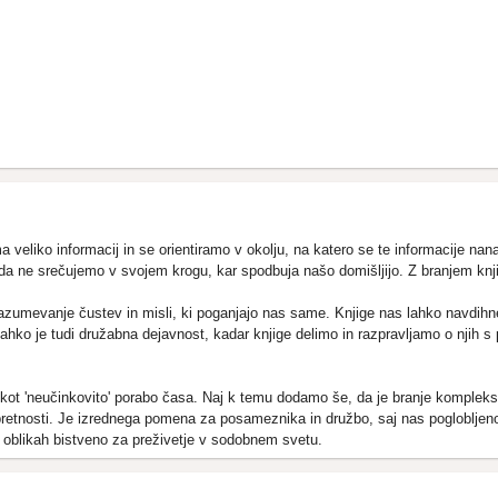
eliko informacij in se orientiramo v okolju, na katero se te informacije nanaša
orda ne srečujemo v svojem krogu, kar spodbuja našo domišljijo. Z branjem kn
a razumevanje čustev in misli, ki poganjajo nas same. Knjige nas lahko navdihne
ko je tudi družabna dejavnost, kadar knjige delimo in razpravljamo o njih s pri
 kot 'neučinkovito' porabo časa. Naj k temu dodamo še, da je branje kompleksni
spretnosti. Je izrednega pomena za posameznika in družbo, saj nas poglobljen
h oblikah bistveno za preživetje v sodobnem svetu.