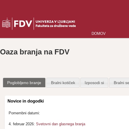
DOMOV
Oaza branja na FDV
Poglobljeno branje
Bralni kotiček
Izposodi si
Bralni 
Novice in dogodki
Pomembni datumi:
4. februar 2026:
Svetovni dan glasnega branja