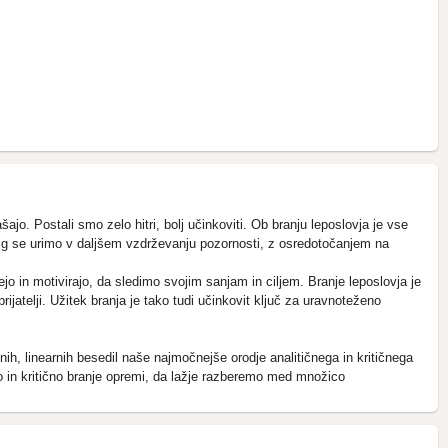
jo. Postali smo zelo hitri, bolj učinkoviti. Ob branju leposlovja je vse
jig se urimo v daljšem vzdrževanju pozornosti, z osredotočanjem na
jo in motivirajo, da sledimo svojim sanjam in ciljem. Branje leposlovja je
jatelji. Užitek branja je tako tudi učinkovit ključ za uravnoteženo
h, linearnih besedil naše najmočnejše orodje analitičnega in kritičnega
o in kritično branje opremi, da lažje razberemo med množico